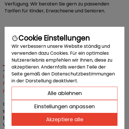
Verfügung. Wir beraten Sie gern zu passenden
Tarifen für Kinder, Erwachsene und Senioren.
Cookie Einstellungen
Wir verbessern unsere Website ständig und
verwenden dazu Cookies. Für ein optimales
Nutzererlebnis empfehlen wir Ihnen, diese zu
akzeptieren. Andernfalls werden Teile der
Jetzt vorsorgen und bares Geld sparen
Seite gemäß den Datenschutzbestimmungen
Ob günstiger Basisschutz oder Premiumtarif mit
in der Darstellung deaktiviert.
Rundumversorgung – wir finden gemeinsam die
passende Lösung.
Alle ablehnen
Gute Zahnmedizin muss kein Luxus sein. Sichern Sie
Einstellungen anpassen
sich rechtzeitig ab – bevor die erste größere
Behandlung ansteht.
Akzeptiere alle
Vereinbaren Sie jetzt Ihre persönliche Beratung –