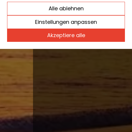
wenn Sie Ihre 
Alle ablehnen
nicht antreten
Einstellungen anpassen
Akzeptiere alle