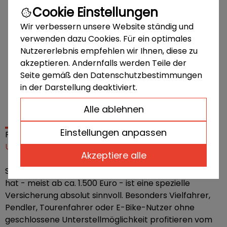
weltweiten Schutz und freie Werkstattwahl. Auch
Cookie Einstellungen
Zubehör und fest verbautes Equipment können
Wir verbessern unsere Website ständig und
mitversichert werden.
verwenden dazu Cookies. Für ein optimales
Nutzererlebnis empfehlen wir Ihnen, diese zu
akzeptieren. Andernfalls werden Teile der
Seite gemäß den Datenschutzbestimmungen
in der Darstellung deaktiviert.
Alle ablehnen
Einstellungen anpassen
Für wen lohnt sich die E-Bike-Versicherung?
Unser Service: unabhängig, persönlich, individuell
Akzeptiere alle
Sobald Ihr E-Bike oder Pedelec einen gewissen Wert
hat - meist ab ca. 1.500 Euro - ist eine spezielle
Versicherung absolut sinnvoll. Besonders Vielfahrer,
Pendler, Tourenfahrer oder E-Bike-Nutzer ohne
geschlossene Unterstellmöglichkeit profitieren vom