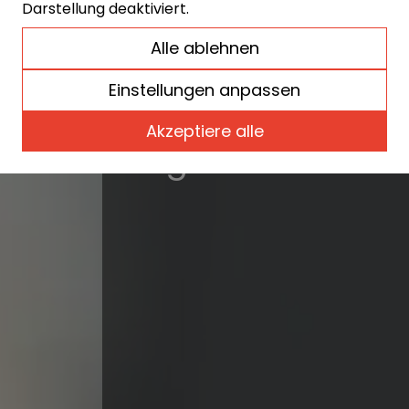
schützt Sie vo
Darstellung deaktiviert.
Alle ablehnen
Krankheit oder
Einstellungen anpassen
damit Sie Ihre
Akzeptiere alle
genießen kön