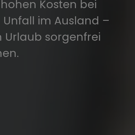
r hohen Kosten bei
 Unfall im Ausland –
n Urlaub sorgenfrei
nen.